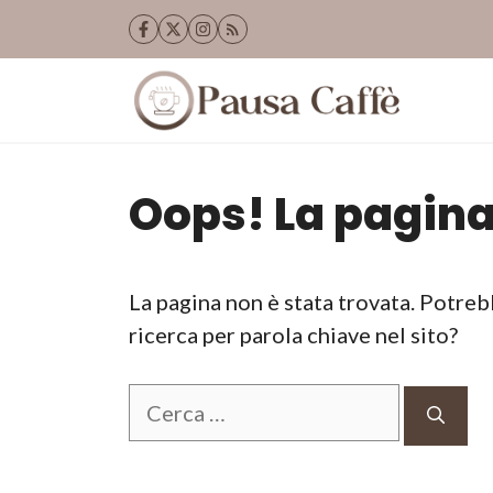
Vai
al
contenuto
Oops! La pagina
La pagina non è stata trovata. Potreb
ricerca per parola chiave nel sito?
Ricerca
per: