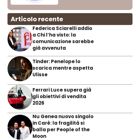
Articolo recente
Federica Sciarelli addio
a Chi l’ha visto: la
comunicazione sarebbe
già avvenuta
Tinder: Penelope lo
scarica mentre aspetta
Ulisse
Ferrari Luce supera già
gli obiettivi di vendita
2026
Nu Genea nuovo singolo
in Carè: la fragilità si
balla per People of the
Moon