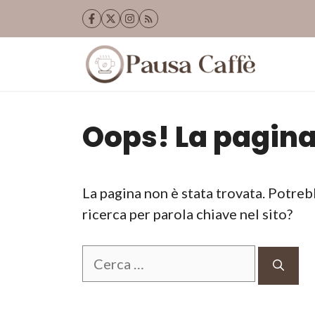
Vai
al
contenuto
Oops! La pagina
La pagina non è stata trovata. Potreb
ricerca per parola chiave nel sito?
Ricerca
per: