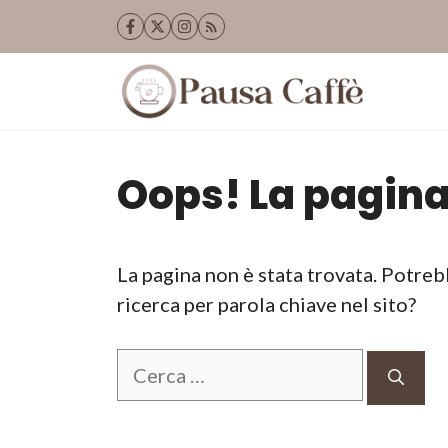
Vai
al
contenuto
Oops! La pagina
La pagina non è stata trovata. Potreb
ricerca per parola chiave nel sito?
Ricerca
per: