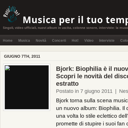
Musica per il tuo tem
Singoli, video ufficiali, nuovi album in uscita, colonne sonore, interviste: la musi
Home
Musica
Novità
Concerti
Hot!
Video
Interviste
Colo
GIUGNO 7TH, 2011
Bjork: Biophilia è il nuo
Scopri le novità del disco
estratto
Postato in 7 giugno 2011
|
Nes
Bjork torna sulla scena music
un nuovo album: Biophilia. Il 
una volta lo stile eclettico del
promette di stupire i suoi fan