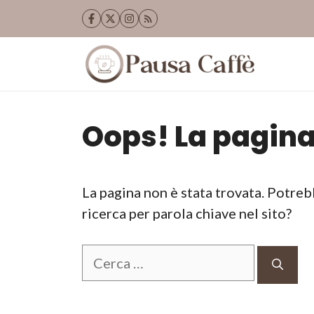
Vai
al
contenuto
Oops! La pagina
La pagina non è stata trovata. Potreb
ricerca per parola chiave nel sito?
Ricerca
per: