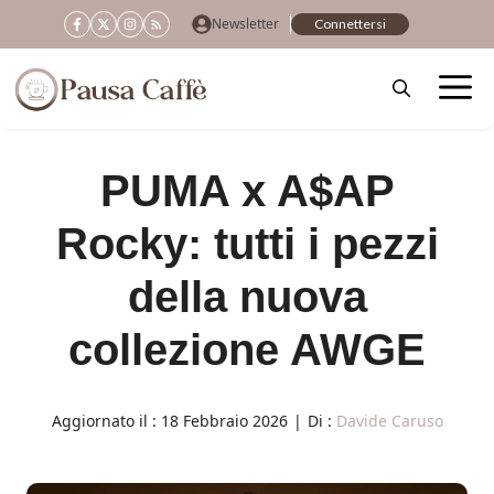
Vai
Newsletter
Connettersi
al
contenuto
PUMA x A$AP
Rocky: tutti i pezzi
della nuova
collezione AWGE
Aggiornato il :
18 Febbraio 2026
|
Di :
Davide Caruso