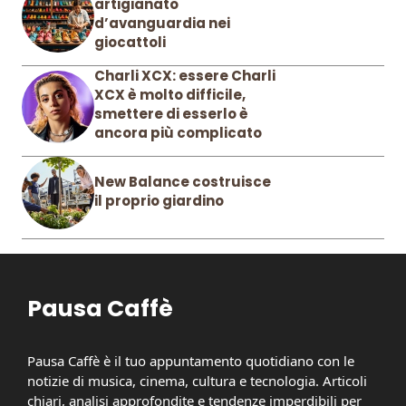
artigianato
d’avanguardia nei
giocattoli
Charli XCX: essere Charli
XCX è molto difficile,
smettere di esserlo è
ancora più complicato
New Balance costruisce
il proprio giardino
Pausa Caffè
Pausa Caffè è il tuo appuntamento quotidiano con le
notizie di musica, cinema, cultura e tecnologia. Articoli
chiari, analisi approfondite e tendenze imperdibili per