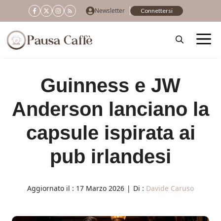
Vai
Newsletter
Connettersi
al
contenuto
Guinness e JW
Anderson lanciano la
capsule ispirata ai
pub irlandesi
Aggiornato il :
17 Marzo 2026
|
Di :
Davide Caruso