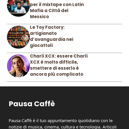
per il mixtape con Latin
Mafia a Città del
Messico
Le Toy Factory:
artigianato
d’avanguardia nei
giocattoli
Charli XCX: essere Charli
XCX è molto difficile,
smettere di esserlo è
ancora più complicato
Pausa Caffè
Pausa Caffè è il tuo appuntamento quotidiano con le
notizie di musica, cinema, cultura e tecnologia. Articoli