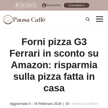
Vai
Newsletter
Connettersi
al
contenuto
Forni pizza G3
Ferrari in sconto su
Amazon: risparmia
sulla pizza fatta in
casa
Aggiornato il :
18 Febbraio 2026
|
Di :
Serena Gualtieri