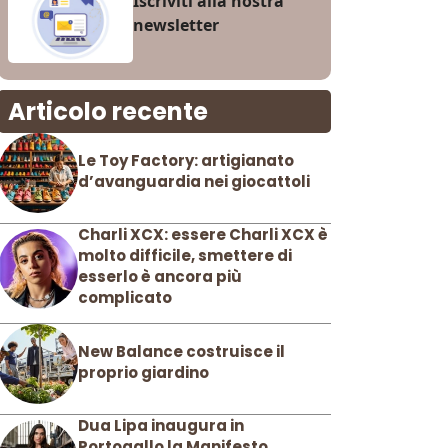
Iscriviti alla nostra
newsletter
Articolo recente
Le Toy Factory: artigianato
d’avanguardia nei giocattoli
Charli XCX: essere Charli XCX è
molto difficile, smettere di
esserlo è ancora più
complicato
New Balance costruisce il
proprio giardino
Dua Lipa inaugura in
Portogallo la Manifesto