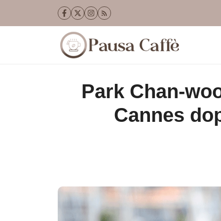
Vai
al
contenuto
Park Chan-wook 
Cannes dop