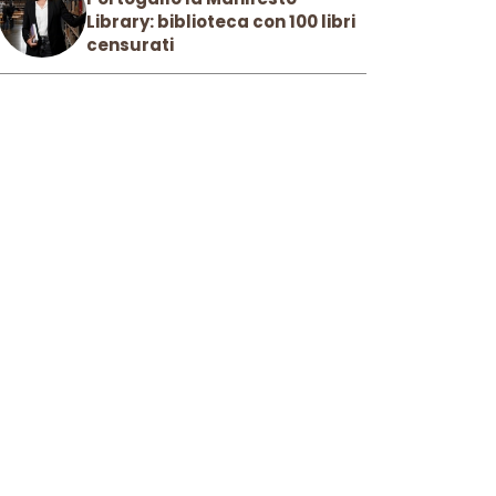
Library: biblioteca con 100 libri
censurati