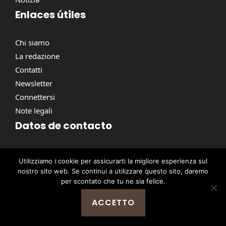
Enlaces útiles
Chi siamo
La redazione
Contatti
Newsletter
Connettersi
Note legali
Datos de contacto
Via Torino, 164, 00184 Roma RM, Italie
Utilizziamo i cookie per assicurarti la migliore esperienza sul
contact@pausacaffe.net
nostro sito web. Se continui a utilizzare questo sito, daremo
+39 06 9453 2781
per scontato che tu ne sia felice.
ACCETTO
@ 2026 | © Tutti i diritti riservati -
Pausa Caffè