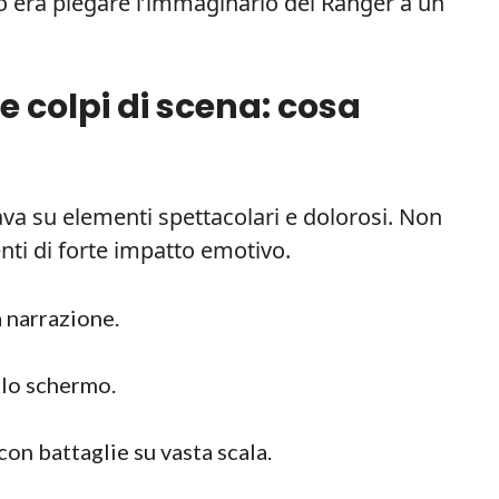
nto era piegare l’immaginario dei Ranger a un
e colpi di scena: cosa
a su elementi spettacolari e dolorosi. Non
i di forte impatto emotivo.
 narrazione.
llo schermo.
on battaglie su vasta scala.