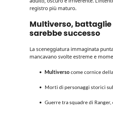
adulto, oscuro e irriverente. L’inte
registro più maturo.
Multiverso, battaglie 
sarebbe successo
La sceneggiatura immaginata puntav
mancavano svolte estreme e moment
Multiverso
come cornice della
Morti di personaggi storici su
Guerre tra squadre di Ranger, c