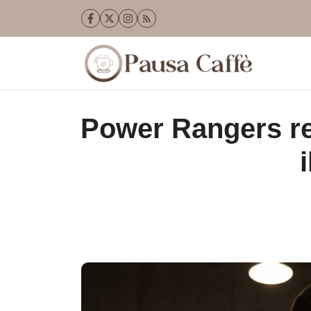
Vai
al
contenuto
Power Rangers reb