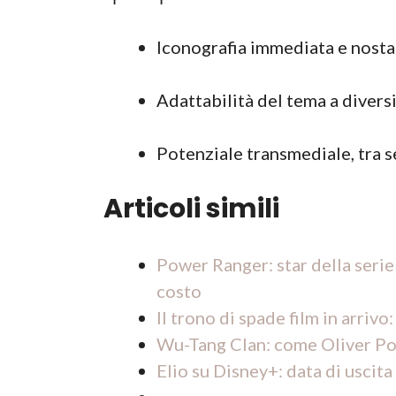
Iconografia immediata e nosta
Adattabilità del tema a diversi 
Potenziale transmediale, tra s
Articoli simili
Power Ranger: star della serie
costo
Il trono di spade film in arriv
Wu-Tang Clan: come Oliver Pow
Elio su Disney+: data di uscita 