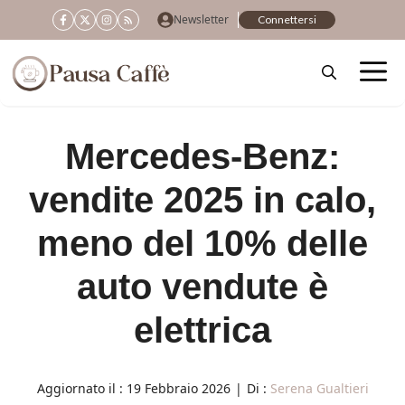
Vai
Newsletter
Connettersi
al
contenuto
Mercedes-Benz:
vendite 2025 in calo,
meno del 10% delle
auto vendute è
elettrica
Aggiornato il :
19 Febbraio 2026
|
Di :
Serena Gualtieri