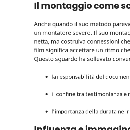
Il montaggio come scel
Anche quando il suo metodo pareva 
un montatore severo. Il suo montag
netta, ma costruiva connessioni ch
film significa accettare un ritmo ch
Questo sguardo ha sollevato conver
la responsabilità del document
il confine tra testimonianza e
l’importanza della durata nel 
Influenza e immaginar