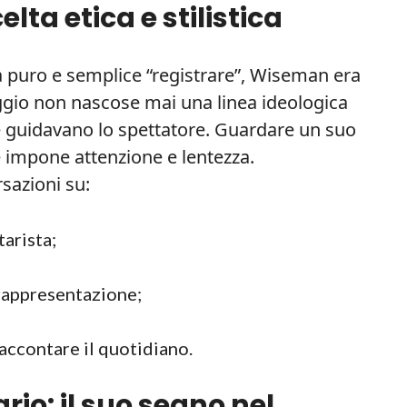
ta etica e stilistica
puro e semplice “registrare”, Wiseman era
gio non nascose mai una linea ideologica
e guidavano lo spettatore. Guardare un suo
e impone attenzione e lentezza.
sazioni su:
arista;
 rappresentazione;
raccontare il quotidiano.
io: il suo segno nel