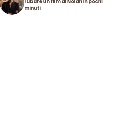
rubare un film di Nolan in pochi
minuti