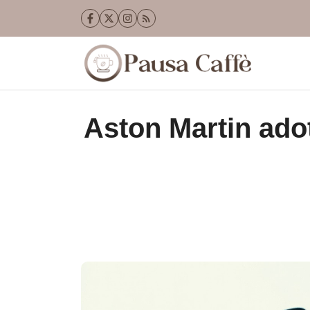
Vai
al
contenuto
Aston Martin adot