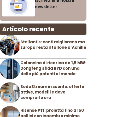
Iscriviti alla nostra
newsletter
Articolo recente
Stellantis: conti migliorano ma
Europa resta il tallone d’Achille
Colonnina di ricarica da 1,5 MW:
Dongfeng sfida BYD con una
delle più potenti al mondo
SodaStream in sconto: offerte
attive, modelli e dove
comprarlo ora
Hisense PT1: proietta fino a 150
pollici con ingombro minimo