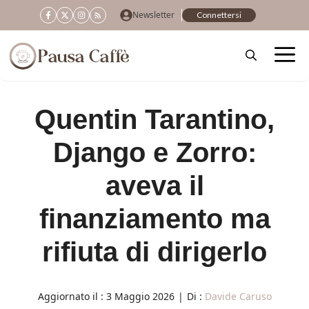
Vai
Newsletter
Connettersi
al
contenuto
Quentin Tarantino,
Django e Zorro:
aveva il
finanziamento ma
rifiuta di dirigerlo
Aggiornato il :
3 Maggio 2026
|
Di :
Davide Caruso