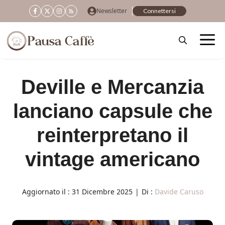
Vai
Newsletter
Connettersi
al
contenuto
Deville e Mercanzia
lanciano capsule che
reinterpretano il
vintage americano
Aggiornato il :
31 Dicembre 2025
|
Di :
Davide Caruso