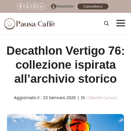
Vai
Newsletter
Connettersi
al
contenuto
Decathlon Vertigo 76:
collezione ispirata
all’archivio storico
Aggiornato il :
23 Gennaio 2026
|
Di :
Davide Caruso