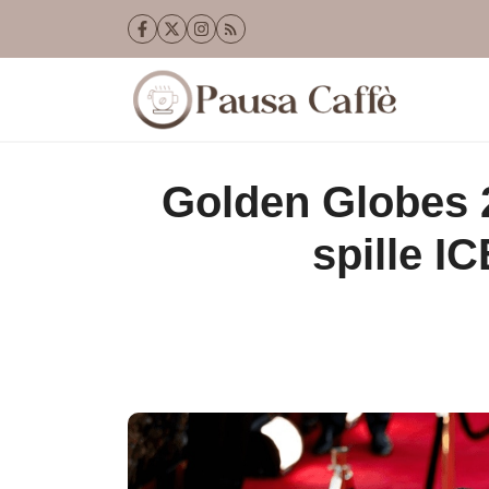
Vai
al
contenuto
Golden Globes 2
spille 