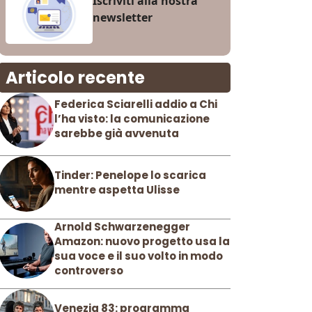
Iscriviti alla nostra
newsletter
Articolo recente
Federica Sciarelli addio a Chi
l’ha visto: la comunicazione
sarebbe già avvenuta
Tinder: Penelope lo scarica
mentre aspetta Ulisse
Arnold Schwarzenegger
Amazon: nuovo progetto usa la
sua voce e il suo volto in modo
controverso
Venezia 83: programma