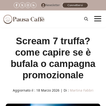
Vai
Newsletter
Connettersi
al
contenuto
Scream 7 truffa?
come capire se è
bufala o campagna
promozionale
Aggiornato il :
18 Marzo 2026
|
Di :
Martina Fabbri