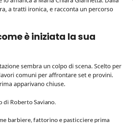
e lo affianca a Maria Chiara Giannetta. Dalla
ra, a tratti ironica, e racconta un percorso
come è iniziata la sua
itazione sembra un colpo di scena. Scelto per
lavori comuni per affrontare set e provini.
prima apparivano chiuse.
bro di Roberto Saviano.
ome barbiere, fattorino e pasticciere prima