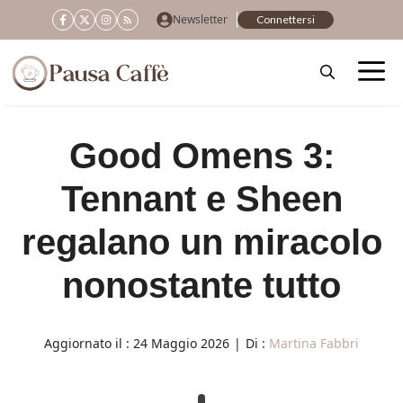
Vai
Newsletter
Connettersi
al
contenuto
Good Omens 3:
Tennant e Sheen
regalano un miracolo
nonostante tutto
Aggiornato il :
24 Maggio 2026
|
Di :
Martina Fabbri