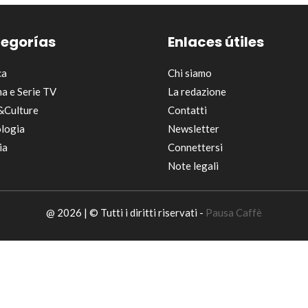
egorías
Enlaces útiles
ca
Chi siamo
a e Serie TV
La redazione
&Culture
Contatti
logia
Newsletter
ia
Connettersi
Note legali
@ 2026 | © Tutti i diritti riservati -
Pausa Caffè