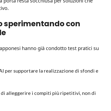
a porta resta socchiusa per soluzioni che
ivo.
no sperimentando con
le
iapponesi hanno già condotto test pratici su
AI per supportare la realizzazione di sfondi e
i alleggerire i compiti più ripetitivi, non di