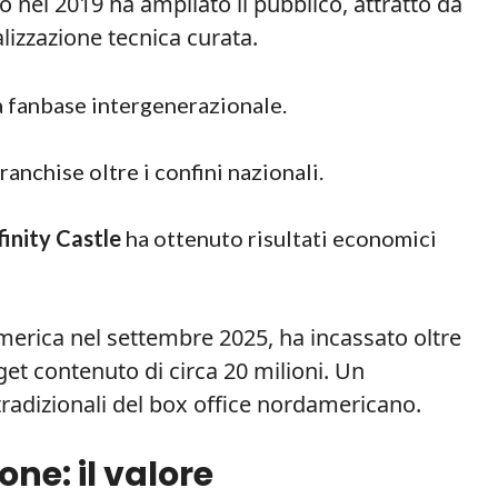
o nel 2019 ha ampliato il pubblico, attratto da
lizzazione tecnica curata.
a fanbase intergenerazionale.
franchise oltre i confini nazionali.
inity Castle
ha ottenuto risultati economici
merica nel settembre 2025, ha incassato oltre
t contenuto di circa 20 milioni. Un
radizionali del box office nordamericano.
one: il valore