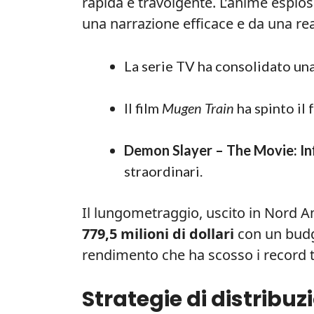
rapida e travolgente. L’anime esplos
una narrazione efficace e da una rea
La serie TV ha consolidato un
Il film
Mugen Train
ha spinto il 
Demon Slayer – The Movie: Inf
straordinari.
Il lungometraggio, uscito in Nord A
779,5 milioni di dollari
con un budge
rendimento che ha scosso i record t
Strategie di distribuzi