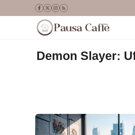
Vai
al
contenuto
Demon Slayer: Ufo