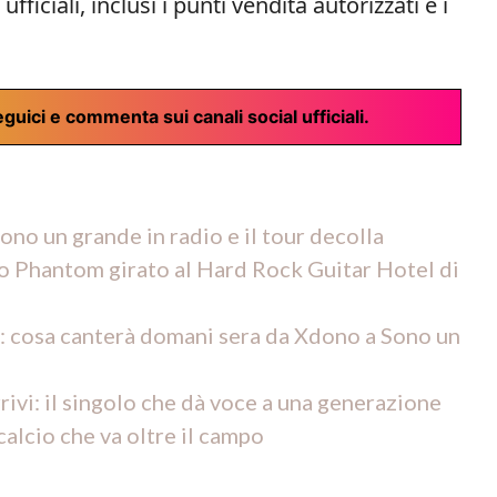
fficiali, inclusi i punti vendita autorizzati e i
guici e commenta sui canali social ufficiali.
ono un grande in radio e il tour decolla
o Phantom girato al Hard Rock Guitar Hotel di
: cosa canterà domani sera da Xdono a Sono un
ivi: il singolo che dà voce a una generazione
alcio che va oltre il campo