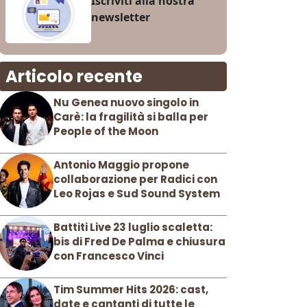
Iscriviti alla nostra
newsletter
Articolo recente
Nu Genea nuovo singolo in
Carè: la fragilità si balla per
People of the Moon
Antonio Maggio propone
collaborazione per Radici con
Leo Rojas e Sud Sound System
Battiti Live 23 luglio scaletta:
bis di Fred De Palma e chiusura
con Francesco Vinci
Tim Summer Hits 2026: cast,
date e cantanti di tutte le