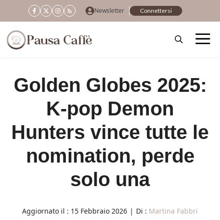
Vai
Newsletter
Connettersi
al
contenuto
Golden Globes 2025:
K-pop Demon
Hunters vince tutte le
nomination, perde
solo una
Aggiornato il :
15 Febbraio 2026
|
Di :
Martina Fabbri