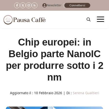
Vai
Newsletter
Connettersi
al
contenuto
Chip europei: in
Belgio parte NanoIC
per produrre sotto i 2
nm
Aggiornato il :
10 Febbraio 2026
|
Di :
Serena Gualtieri