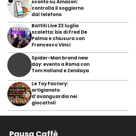
sconto su Amazon:
controlla il soggiorno
dal telefono
Battiti Live 23 luglio
scaletta: bis di Fred De
Palma e chiusura con
Francesco Vinci
Spider-Man brand new
day: evento a Roma con
Tom Holland e Zendaya
Le Toy Factory:
artigianato
d’avanguardia nei
giocattoli
Pausa Caffè