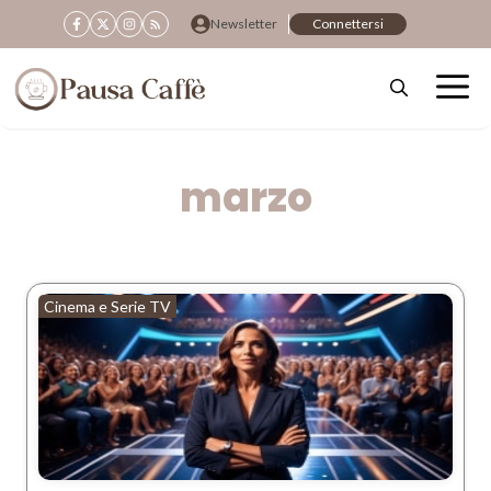
Vai
Newsletter
Connettersi
al
contenuto
marzo
Cinema e Serie TV