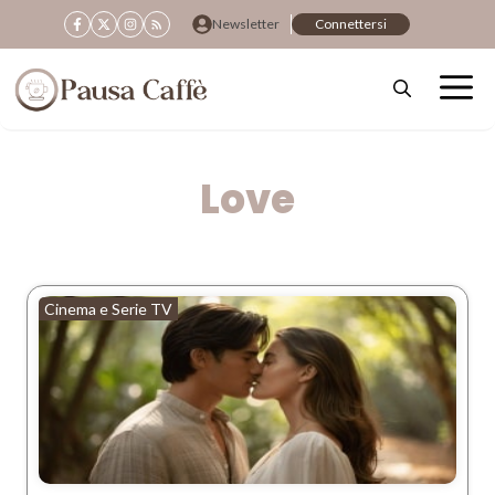
Vai
Newsletter
Connettersi
al
contenuto
Love
Cinema e Serie TV