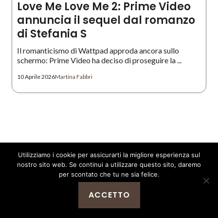
Love Me Love Me 2: Prime Video
annuncia il sequel dal romanzo
di Stefania S
Il romanticismo di Wattpad approda ancora sullo
schermo: Prime Video ha deciso di proseguire la ...
10 Aprile 2026
Martina Fabbri
Utilizziamo i cookie per assicurarti la migliore esperienza sul
nostro sito web. Se continui a utilizzare questo sito, daremo
per scontato che tu ne sia felice.
Iscriviti alla nostra
newsletter
ACCETTO