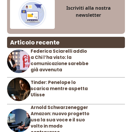
Iscriviti alla nostra
newsletter
Articolo recente
Federica Sciarelli addio
a Chi l’ha visto: la
comunicazione sarebbe
già avvenuta
Tinder: Penelope lo
scarica mentre aspetta
Ulisse
Arnold Schwarzenegger
Amazon: nuovo progetto
usa la sua voce e il suo
volto in modo