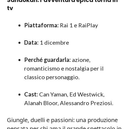
Sandokan: l’avventura epica torna in
tv
Piattaforma:
Rai 1 e RaiPlay
Data:
1 dicembre
Perché guardarla:
azione,
romanticismo e nostalgia per il
classico personaggio.
Cast:
Can Yaman, Ed Westwick,
Alanah Bloor, Alessandro Preziosi.
Giungle, duelli e passioni: una produzione
pensata per chi ama il grande spettacolo in