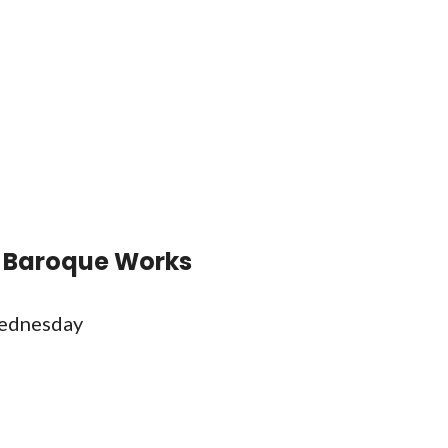
i Baroque Works
ednesday