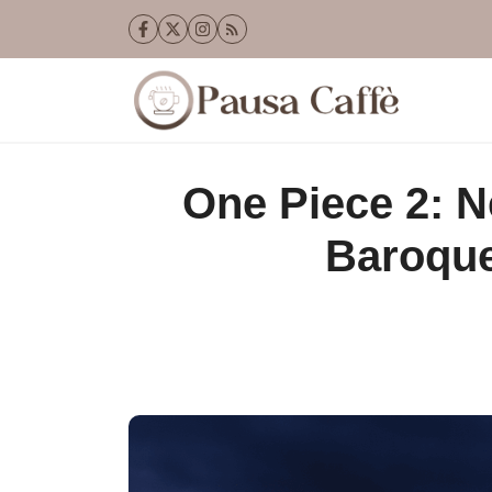
Vai
al
contenuto
One Piece 2: Ne
Baroque