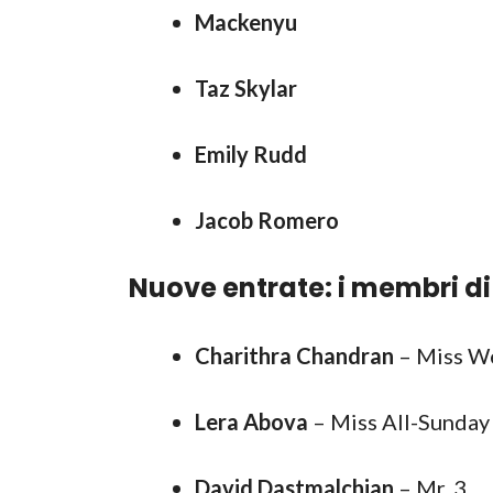
Mackenyu
Taz Skylar
Emily Rudd
Jacob Romero
Nuove entrate: i membri d
Charithra Chandran
– Miss W
Lera Abova
– Miss All-Sunday
David Dastmalchian
– Mr. 3