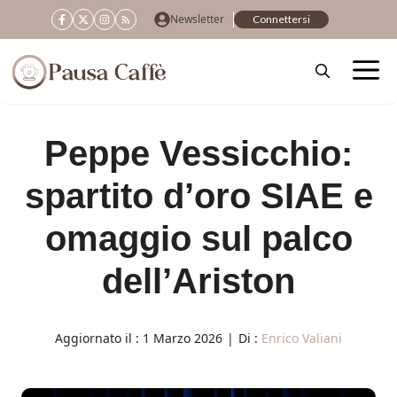
Vai
Newsletter
Connettersi
al
contenuto
Peppe Vessicchio:
spartito d’oro SIAE e
omaggio sul palco
dell’Ariston
Aggiornato il :
1 Marzo 2026
|
Di :
Enrico Valiani