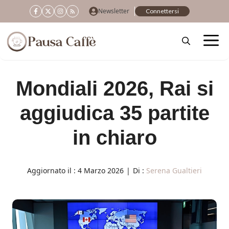
Vai
Newsletter
Connettersi
al
contenuto
Mondiali 2026, Rai si
aggiudica 35 partite
in chiaro
Aggiornato il :
4 Marzo 2026
|
Di :
Serena Gualtieri