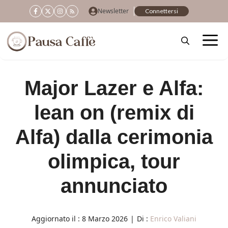
Vai
Newsletter
Connettersi
al
contenuto
Major Lazer e Alfa:
lean on (remix di
Alfa) dalla cerimonia
olimpica, tour
annunciato
Aggiornato il :
8 Marzo 2026
|
Di :
Enrico Valiani