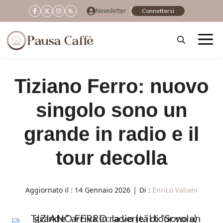
Vai
Newsletter
Connettersi
al
contenuto
Tiziano Ferro: nuovo
singolo sono un
grande in radio e il
tour decolla
Aggiornato il :
14 Gennaio 2026
|
Di :
Enrico Valiani