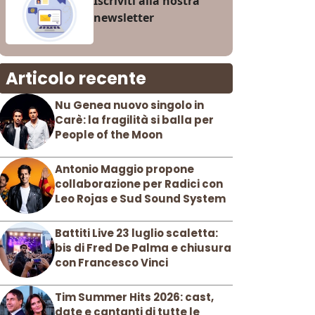
Iscriviti alla nostra
newsletter
Articolo recente
Nu Genea nuovo singolo in
Carè: la fragilità si balla per
People of the Moon
Antonio Maggio propone
collaborazione per Radici con
Leo Rojas e Sud Sound System
Battiti Live 23 luglio scaletta:
bis di Fred De Palma e chiusura
con Francesco Vinci
Tim Summer Hits 2026: cast,
date e cantanti di tutte le