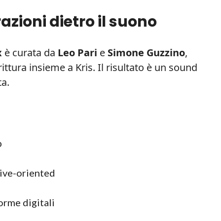
azioni dietro il suono
x
è curata da
Leo Pari
e
Simone Guzzino
,
ttura insieme a Kris. Il risultato è un sound
ta.
p
live-oriented
orme digitali