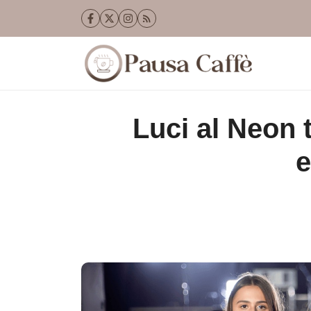
Vai
al
contenuto
Luci al Neon
e