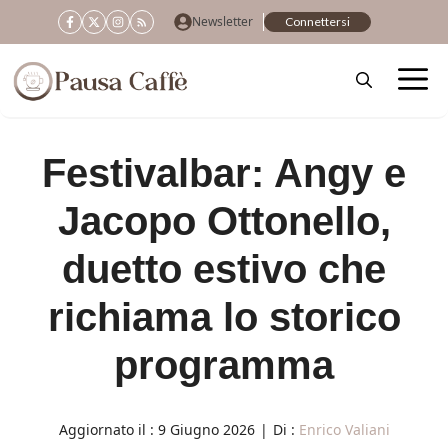
Vai
Newsletter
Connettersi
al
contenuto
Festivalbar: Angy e
Jacopo Ottonello,
duetto estivo che
richiama lo storico
programma
Aggiornato il :
9 Giugno 2026
|
Di :
Enrico Valiani