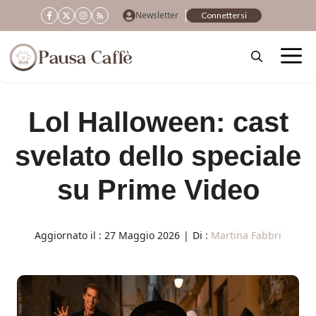
Vai
Newsletter
Connettersi
al
contenuto
Lol Halloween: cast
svelato dello speciale
su Prime Video
Aggiornato il :
27 Maggio 2026
|
Di :
Martina Fabbri