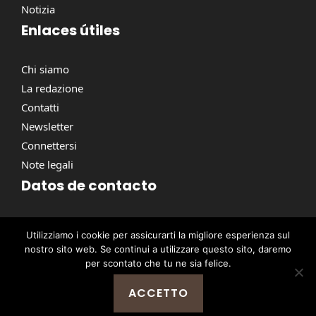
Notizia
Enlaces útiles
Chi siamo
La redazione
Contatti
Newsletter
Connettersi
Note legali
Datos de contacto
Via Torino, 164, 00184 Roma RM, Italie
Utilizziamo i cookie per assicurarti la migliore esperienza sul
contact@pausacaffe.net
nostro sito web. Se continui a utilizzare questo sito, daremo
+39 06 9453 2781
per scontato che tu ne sia felice.
ACCETTO
@ 2026 | © Tutti i diritti riservati -
Pausa Caffè