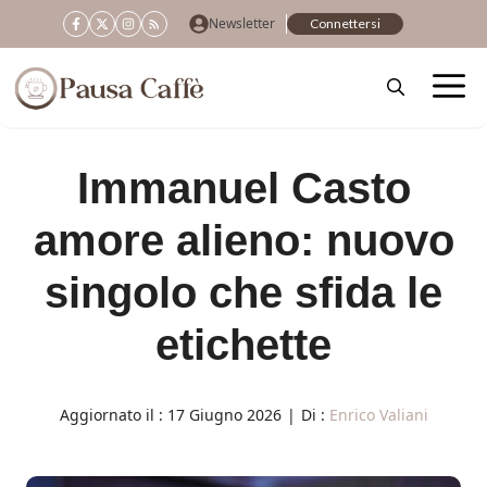
Vai
Newsletter
Connettersi
al
contenuto
Immanuel Casto
amore alieno: nuovo
singolo che sfida le
etichette
Aggiornato il :
17 Giugno 2026
|
Di :
Enrico Valiani