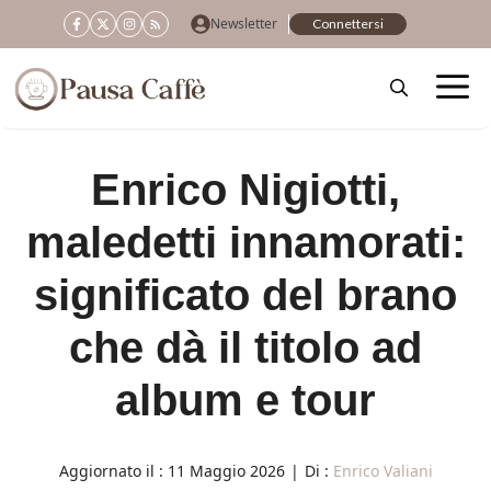
Vai
Newsletter
Connettersi
al
contenuto
Enrico Nigiotti,
maledetti innamorati:
significato del brano
che dà il titolo ad
album e tour
Aggiornato il :
11 Maggio 2026
|
Di :
Enrico Valiani