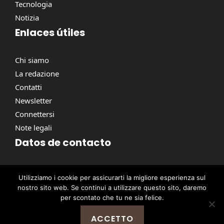
Tecnologia
Notizia
Enlaces útiles
Chi siamo
La redazione
Contatti
Newsletter
Connettersi
Note legali
Datos de contacto
Via Torino, 164, 00184 Roma RM, Italie
Utilizziamo i cookie per assicurarti la migliore esperienza sul
contact@pausacaffe.net
nostro sito web. Se continui a utilizzare questo sito, daremo
+39 06 9453 2781
per scontato che tu ne sia felice.
ACCETTO
@ 2026 | © Tutti i diritti riservati -
Pausa Caffè