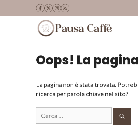
Vai
al
contenuto
Oops! La pagina
La pagina non è stata trovata. Potreb
ricerca per parola chiave nel sito?
Ricerca
per: