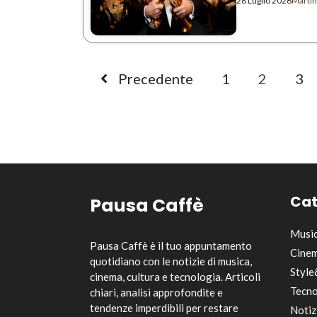
28 Luglio 2026
Martin
Precedente
1
2
3
Cat
Pausa Caffè
Musi
Pausa Caffè è il tuo appuntamento
Cinem
quotidiano con le notizie di musica,
Style
cinema, cultura e tecnologia. Articoli
Tecno
chiari, analisi approfondite e
tendenze imperdibili per restare
Notiz