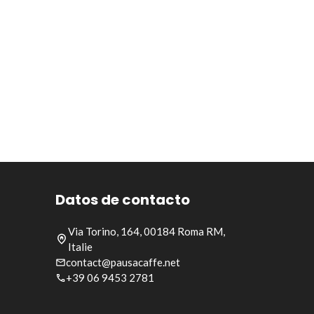
Datos de contacto
Via Torino, 164, 00184 Roma RM,
Italie
contact@pausacaffe.net
+39 06 9453 2781