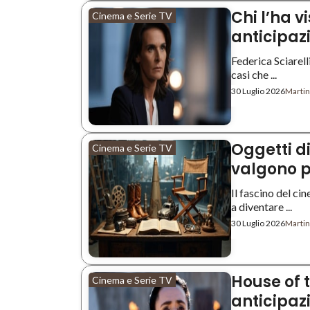
Chi l’ha v
Cinema e Serie TV
anticipazi
Federica Sciarell
casi che ...
30 Luglio 2026
Martin
Oggetti di
Cinema e Serie TV
valgono p
Il fascino del ci
a diventare ...
30 Luglio 2026
Martin
House of 
Cinema e Serie TV
anticipaz