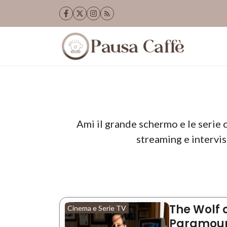
Vai
al
contenuto
Ami il grande schermo e le serie c
streaming e intervis
The Wolf 
Cinema e Serie TV
Paramount