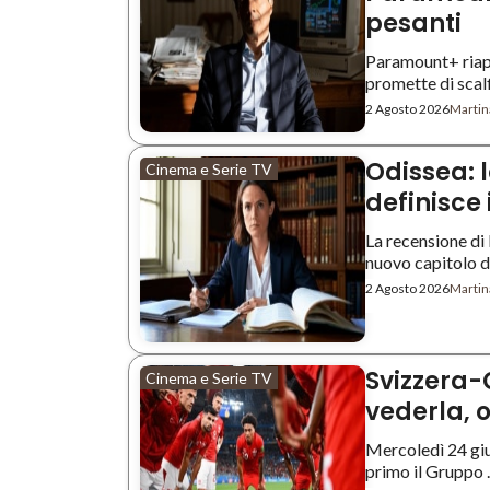
pesanti
Paramount+ riapr
promette di scalfir
2 Agosto 2026
Martin
Odissea: l
Cinema e Serie TV
definisce 
La recensione di 
nuovo capitolo del
2 Agosto 2026
Martin
Svizzera-
Cinema e Serie TV
vederla, o
Mercoledì 24 giu
primo il Gruppo ..