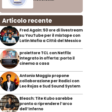
Articolo recente
Fred Again: 50 ore di livestream
su YouTube per il mixtape con
Latin Mafia a Città del Messico
proiettore TCL con Netflix
integrato in offerta: porta il
cinema a casa
Antonio Maggio propone
collaborazione per Radici con
Leo Rojas e Sud Sound System
Bleach: Tite Kubo sarebbe
pronto a riprendere l’arco
dell’Inferno