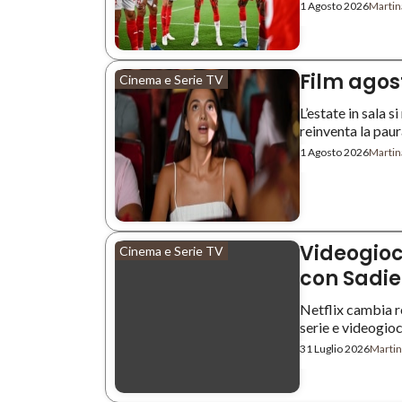
1 Agosto 2026
Martin
Film agost
Cinema e Serie TV
L’estate in sala s
reinventa la paura
1 Agosto 2026
Martin
Videogioc
Cinema e Serie TV
con Sadie 
Netflix cambia r
serie e videogioc
31 Luglio 2026
Martin