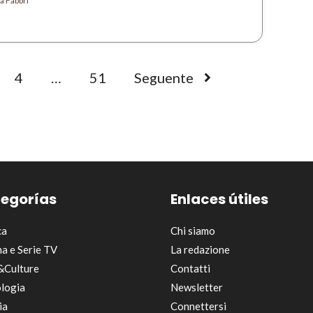
a Fabbri
4
…
51
Seguente
egorías
Enlaces útiles
ca
Chi siamo
a e Serie TV
La redazione
&Culture
Contatti
logia
Newsletter
ia
Connettersi