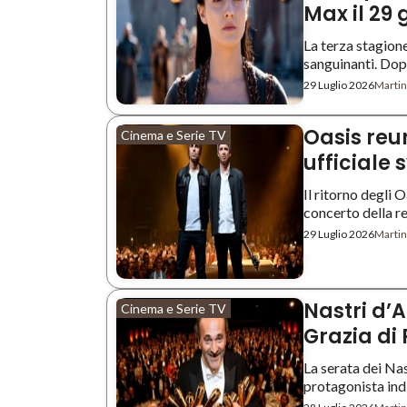
Max il 29
La terza stagion
sanguinanti. Dopo 
29 Luglio 2026
Martin
Oasis reu
Cinema e Serie TV
ufficiale 
Il ritorno degli 
concerto della reu
29 Luglio 2026
Martin
Nastri d’Ar
Cinema e Serie TV
Grazia di
La serata dei Na
protagonista indis