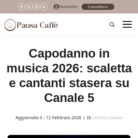
Vai
Newsletter
Connettersi
al
contenuto
Capodanno in
musica 2026: scaletta
e cantanti stasera su
Canale 5
Aggiornato il :
12 Febbraio 2026
|
Di :
Enrico Valiani