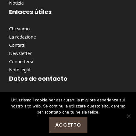
Notizia
Enlaces útiles
Chi siamo
La redazione
Contatti
Newsletter
Connettersi
Note legali
Datos de contacto
Via Torino, 164, 00184 Roma RM, Italie
Utilizziamo i cookie per assicurarti la migliore esperienza sul
contact@pausacaffe.net
nostro sito web. Se continui a utilizzare questo sito, daremo
+39 06 9453 2781
per scontato che tu ne sia felice.
ACCETTO
@ 2026 | © Tutti i diritti riservati -
Pausa Caffè