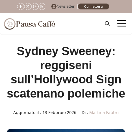
Vai
Newsletter
Connettersi
al
contenuto
Sydney Sweeney:
reggiseni
sull’Hollywood Sign
scatenano polemiche
Aggiornato il :
13 Febbraio 2026
|
Di :
Martina Fabbri