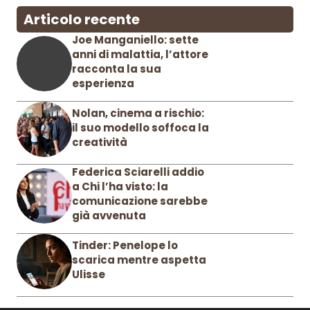
Articolo recente
Joe Manganiello: sette
anni di malattia, l’attore
racconta la sua
esperienza
Nolan, cinema a rischio:
il suo modello soffoca la
creatività
Federica Sciarelli addio
a Chi l’ha visto: la
comunicazione sarebbe
già avvenuta
Tinder: Penelope lo
scarica mentre aspetta
Ulisse