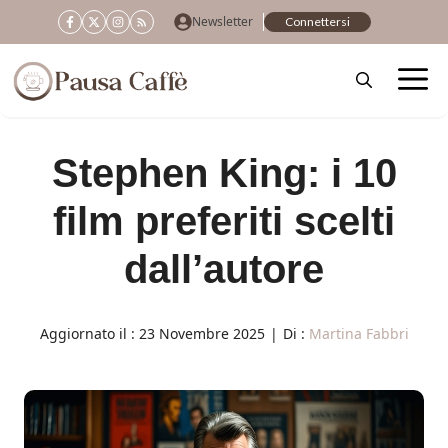
Vai
Newsletter
Connettersi
al
contenuto
Stephen King: i 10
film preferiti scelti
dall’autore
Aggiornato il :
23 Novembre 2025
|
Di :
Martina Fabbri