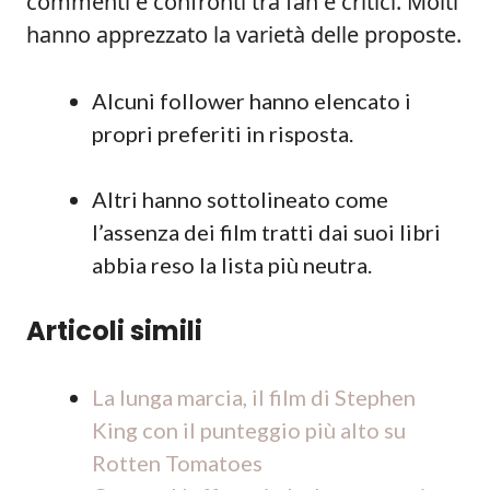
commenti e confronti tra fan e critici. Molti
hanno apprezzato la varietà delle proposte.
Alcuni follower hanno elencato i
propri preferiti in risposta.
Altri hanno sottolineato come
l’assenza dei film tratti dai suoi libri
abbia reso la lista più neutra.
Articoli simili
La lunga marcia, il film di Stephen
King con il punteggio più alto su
Rotten Tomatoes