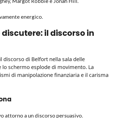
y, Margot Robbie e Jonah Hill.
sivamente energico.
discutere: il discorso in
discorso di Belfort nella sala delle
e e lo schermo esplode di movimento. La
mi di manipolazione finanziaria e il carisma
iona
o attorno a un discorso persuasivo.