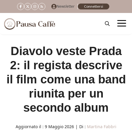
Vai
Newsletter
Connettersi
al
contenuto
Diavolo veste Prada
2: il regista descrive
il film come una band
riunita per un
secondo album
Aggiornato il :
9 Maggio 2026
|
Di :
Martina Fabbri