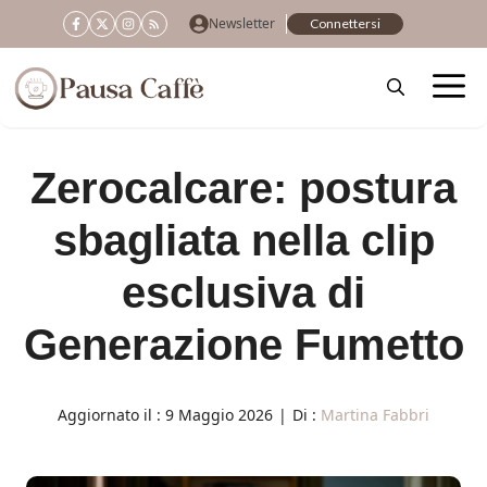
Vai
Newsletter
Connettersi
al
contenuto
Zerocalcare: postura
sbagliata nella clip
esclusiva di
Generazione Fumetto
Aggiornato il :
9 Maggio 2026
|
Di :
Martina Fabbri